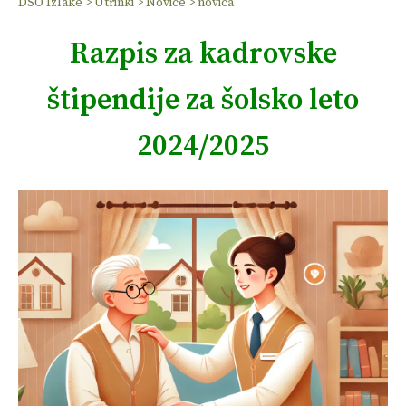
DSO Izlake
>
Utrinki
>
Novice
>
novica
Razpis za kadrovske
štipendije za šolsko leto
2024/2025