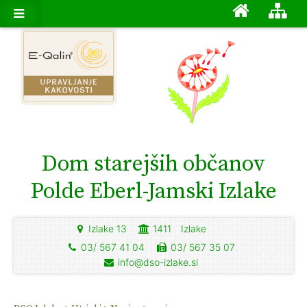
Dom starejših občanov
Polde Eberl-Jamski Izlake
Izlake 13
1411
Izlake
03/ 567 41 04
03/ 567 35 07
info@dso-izlake.si