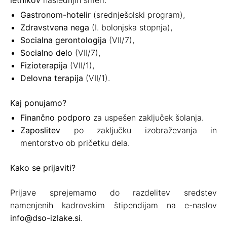
letnikov
naslednjih smeri:
Gastronom-hotelir
(srednješolski program),
Zdravstvena nega
(I. bolonjska stopnja),
Socialna gerontologija
(VII/7),
Socialno delo
(VII/7),
Fizioterapija
(VII/1),
Delovna terapija
(VII/1).
Kaj ponujamo?
Finančno podporo
za uspešen zaključek šolanja.
Zaposlitev
po zaključku izobraževanja in
mentorstvo ob pričetku dela.
Kako se prijaviti?
Prijave sprejemamo do razdelitev sredstev
namenjenih kadrovskim štipendijam na e-naslov
info@dso-izlake.si
.