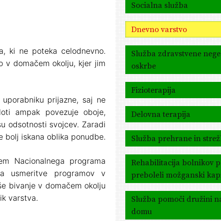
Socialna služba
Dnevno varstvo
va, ki ne poteka celodnevno.
Služba zdravstvene nege
o v domačem okolju, kjer jim
oskrbe
Fizioterapija
uporabniku prijazne, saj ne
loti ampak povezuje oboje,
Delovna terapija
su odsotnosti svojcev. Zaradi
e bolj iskana oblika ponudbe.
Služba prehrane in stre
ljem Nacionalnega programa
Rehabilitacija bolnikov 
ra usmeritve programov v
preboleli možganski kap
jše bivanje v domačem okolju
ik varstva.
Služba pomoči družini n
domu