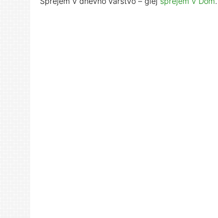
Sprejem v dnevno varstvo – glej
sprejem v Dom
.