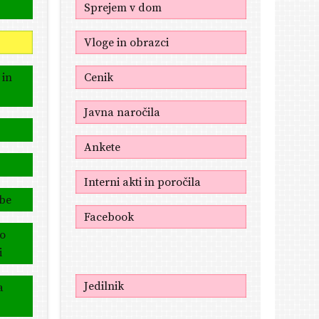
Sprejem v dom
Vloge in obrazci
 in
Cenik
Javna naročila
Ankete
Interni akti in poročila
žbe
Facebook
po
i
Jedilnik
a