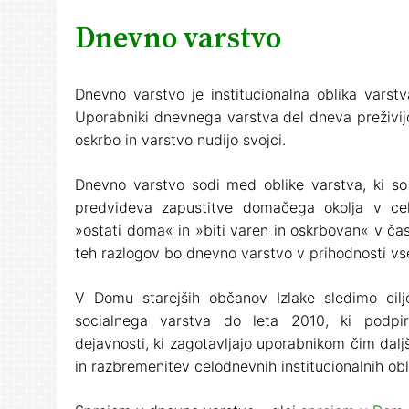
Dnevno varstvo
Dnevno varstvo je institucionalna oblika varst
Uporabniki dnevnega varstva del dneva preživij
oskrbo in varstvo nudijo svojci.
Dnevno varstvo sodi med oblike varstva, ki so 
predvideva zapustitve domačega okolja v ce
»ostati doma« in »biti varen in oskrbovan« v ča
teh razlogov bo dnevno varstvo v prihodnosti vs
V Domu starejših občanov Izlake sledimo ci
socialnega varstva do leta 2010, ki podpi
dejavnosti, ki zagotavljajo uporabnikom čim dal
in razbremenitev celodnevnih institucionalnih obl