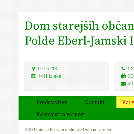
Dom starejših obča
Polde Eberl-Jamski 
Izlake 13
03
1411
Izlake
03
in
Predstavitev
Kontakt
Kaj 
Kakovost in varnost
DSO Izlake
>
Kaj vam nudimo
>
Dnevno varstvo