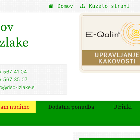
Domov
Kazalo strani
nov
Izlake
/ 567 41 04
/ 567 35 07
fo@dso-izlake.si
vam nudimo
Dodatna ponudba
Utrinki