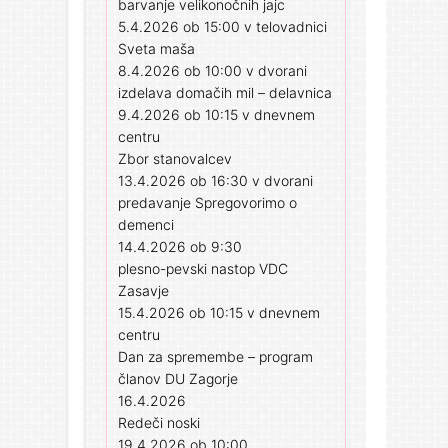
barvanje velikonočnih jajc
5.4.2026 ob 15:00 v telovadnici
Sveta maša
8.4.2026 ob 10:00 v dvorani
izdelava domačih mil – delavnica
9.4.2026 ob 10:15 v dnevnem
centru
Zbor stanovalcev
13.4.2026 ob 16:30 v dvorani
predavanje Spregovorimo o
demenci
14.4.2026 ob 9:30
plesno-pevski nastop VDC
Zasavje
15.4.2026 ob 10:15 v dnevnem
centru
Dan za spremembe – program
članov DU Zagorje
16.4.2026
Redeči noski
19.4.2026 ob 10:00