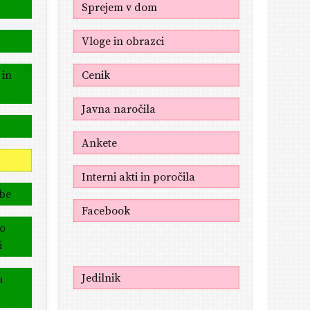
Sprejem v dom
Vloge in obrazci
 in
Cenik
Javna naročila
Ankete
Interni akti in poročila
žbe
Facebook
po
i
Jedilnik
a