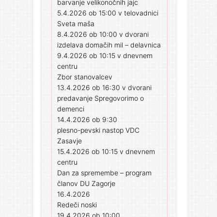
barvanje velikonočnih jajc
5.4.2026 ob 15:00 v telovadnici
Sveta maša
8.4.2026 ob 10:00 v dvorani
izdelava domačih mil – delavnica
9.4.2026 ob 10:15 v dnevnem
centru
Zbor stanovalcev
13.4.2026 ob 16:30 v dvorani
predavanje Spregovorimo o
demenci
14.4.2026 ob 9:30
plesno-pevski nastop VDC
Zasavje
15.4.2026 ob 10:15 v dnevnem
centru
Dan za spremembe – program
članov DU Zagorje
16.4.2026
Redeči noski
19.4.2026 ob 10:00