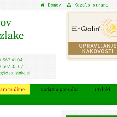
Domov
Kazalo strani
nov
Izlake
/ 567 41 04
/ 567 35 07
fo@dso-izlake.si
vam nudimo
Dodatna ponudba
Utrinki