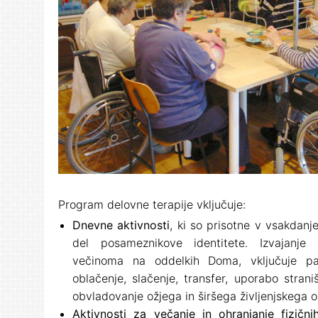
Program delovne terapije vključuje:
Dnevne aktivnosti
, ki so prisotne v vsakdan
del posameznikove identitete. Izvajanje 
večinoma na oddelkih Doma, vključuje p
oblačenje, slačenje, transfer, uporabo strani
obvladovanje ožjega in širšega življenjskega o
Aktivnosti za večanje in ohranjanje fizični