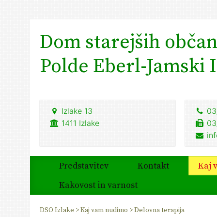
Dom starejših obča
Polde Eberl-Jamski 
Izlake 13
03
1411
Izlake
03
in
Predstavitev
Kontakt
Kaj 
Kakovost in varnost
DSO Izlake
>
Kaj vam nudimo
>
Delovna terapija