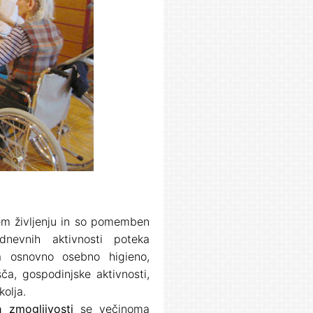
jem življenju in so pomemben
dnevnih aktivnosti poteka
a osnovno osebno higieno,
šča, gospodinjske aktivnosti,
kolja.
h zmogljivosti
se večinoma