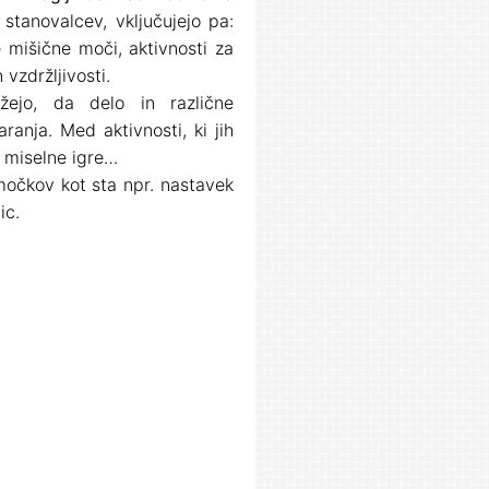
 stanovalcev, vključujejo pa:
e mišične moči, aktivnosti za
 vzdržljivosti.
ažejo, da delo in različne
ranja. Med aktivnosti, ki jih
, miselne igre…
močkov kot sta npr. nastavek
ic.