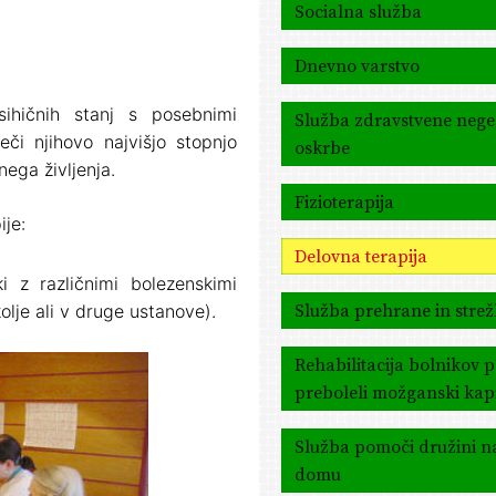
Socialna služba
Dnevno varstvo
psihičnih stanj s posebnimi
Služba zdravstvene nege
či njihovo najvišjo stopnjo
oskrbe
ega življenja.
Fizioterapija
je:
Delovna terapija
ki z različnimi bolezenskimi
Služba prehrane in stre
olje ali v druge ustanove).
Rehabilitacija bolnikov 
preboleli možganski kap
Služba pomoči družini n
domu