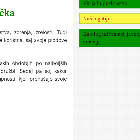
Vizija in poslanstvo
učka
Naš logotip
tva, zorenja, zrelosti. Tudi
Katalog informacij javne
je koristna, saj svoje plodove
značaja
skih obdobjih po najboljših
družbi. Sedaj pa so, kakor
pnosti, kjer prenašajo svoje