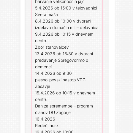
barvanje velikonočnih jajc
5.4.2026 ob 15:00 v telovadnici
Sveta maša
8.4.2026 ob 10:00 v dvorani
izdelava domačih mil – delavnica
9.4.2026 ob 10:15 v dnevnem
centru
Zbor stanovalcev
13.4.2026 ob 16:30 v dvorani
predavanje Spregovorimo o
demenci
14.4.2026 ob 9:30
plesno-pevski nastop VDC
Zasavje
15.4.2026 ob 10:15 v dnevnem
centru
Dan za spremembe – program
članov DU Zagorje
16.4.2026
Redeči noski
19.4.2026 ob 10:00