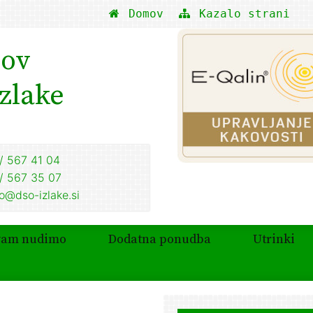
Domov
Kazalo strani
nov
Izlake
/ 567 41 04
/ 567 35 07
fo@dso-izlake.si
vam nudimo
Dodatna ponudba
Utrinki