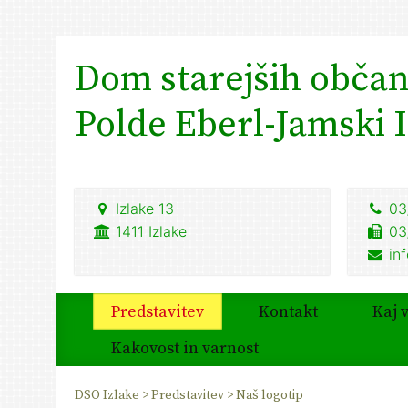
Dom starejših obča
Polde Eberl-Jamski 
Izlake 13
03
1411
Izlake
03
in
Predstavitev
Kontakt
Kaj 
Kakovost in varnost
DSO Izlake
>
Predstavitev
>
Naš logotip