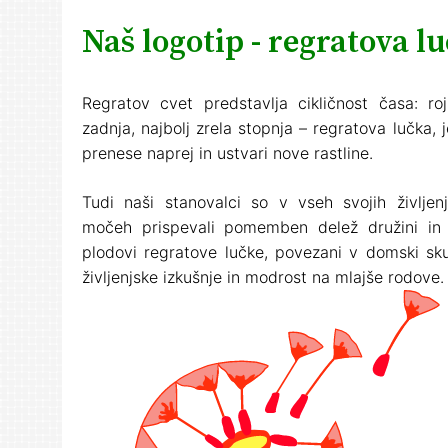
Naš logotip - regratova l
Regratov cvet predstavlja cikličnost časa: rojs
zadnja, najbolj zrela stopnja – regratova lučka, 
prenese naprej in ustvari nove rastline.
Tudi naši stanovalci so v vseh svojih življenj
močeh prispevali pomemben delež družini in 
plodovi regratove lučke, povezani v domski sku
življenjske izkušnje in modrost na mlajše rodove.