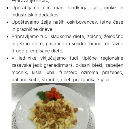
»varovanje srca«,
Uporabljamo čim manj sladkorja, soli, moke in
industrijskih dodatkov,
Upoštevamo želje naših oskrbovancev, letne čase
in praznične dneve
Pripravljamo tudi sladkorne diete, žolčno, želodčno
in jetrno dieto, pasirano in sondno hrano ter razne
druge predpisane diete,
V jedilnike vključujemo tudi tipične regionalne
zasavske jedi: grenadirmarš, okisani bleki, zabeljen
močnik, kisla juha, funšterc oziroma praženec,
pohane šnite, štraube, ričet, prežganka z jajci,…