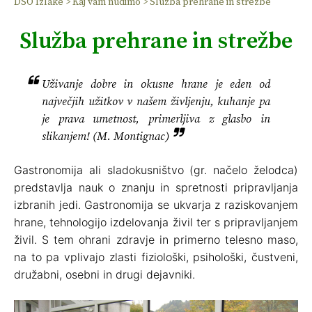
DSO Izlake
>
Kaj vam nudimo
>
Služba prehrane in strežbe
Služba prehrane in strežbe
Uživanje dobre in okusne hrane je eden od
največjih užitkov v našem življenju, kuhanje pa
je prava umetnost, primerljiva z glasbo in
slikanjem! (M. Montignac)
Gastronomija ali sladokusništvo (gr. načelo želodca)
predstavlja nauk o znanju in spretnosti pripravljanja
izbranih jedi. Gastronomija se ukvarja z raziskovanjem
hrane, tehnologijo izdelovanja živil ter s pripravljanjem
živil. S tem ohrani zdravje in primerno telesno maso,
na to pa vplivajo zlasti fiziološki, psihološki, čustveni,
družabni, osebni in drugi dejavniki.