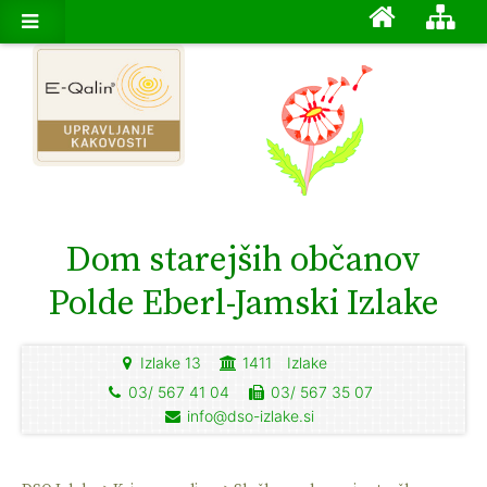
Dom starejših občanov
Polde Eberl-Jamski Izlake
Izlake 13
1411
Izlake
03/ 567 41 04
03/ 567 35 07
info@dso-izlake.si