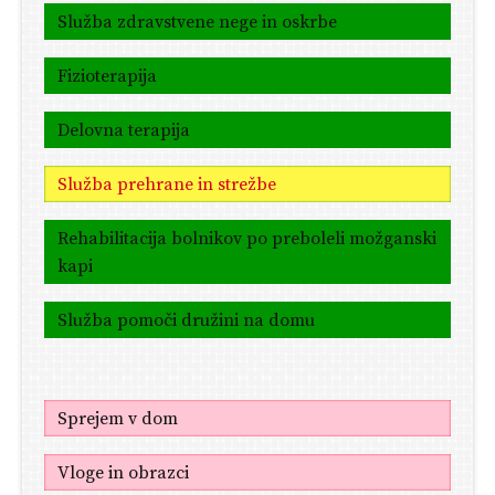
Služba zdravstvene nege in oskrbe
Fizioterapija
Delovna terapija
Služba prehrane in strežbe
Rehabilitacija bolnikov po preboleli možganski
kapi
Služba pomoči družini na domu
Sprejem v dom
Vloge in obrazci