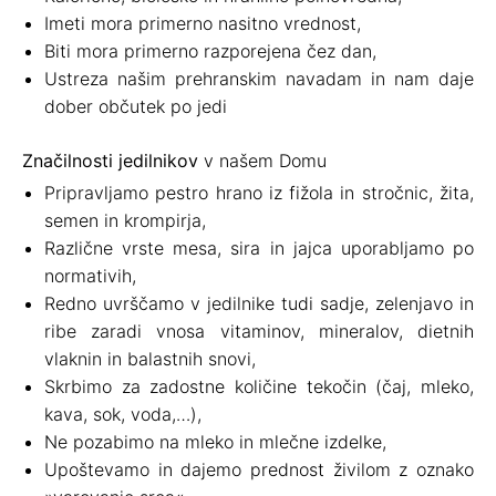
Imeti mora primerno nasitno vrednost,
Biti mora primerno razporejena čez dan,
Ustreza našim prehranskim navadam in nam daje
dober občutek po jedi
Značilnosti jedilnikov
v našem Domu
Pripravljamo pestro hrano iz fižola in stročnic, žita,
semen in krompirja,
Različne vrste mesa, sira in jajca uporabljamo po
normativih,
Redno uvrščamo v jedilnike tudi sadje, zelenjavo in
ribe zaradi vnosa vitaminov, mineralov, dietnih
vlaknin in balastnih snovi,
Skrbimo za zadostne količine tekočin (čaj, mleko,
kava, sok, voda,…),
Ne pozabimo na mleko in mlečne izdelke,
Upoštevamo in dajemo prednost živilom z oznako