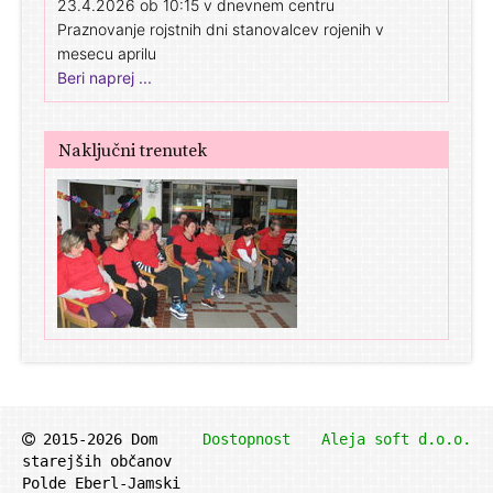
23.4.2026 ob 10:15 v dnevnem centru
Praznovanje rojstnih dni stanovalcev rojenih v
mesecu aprilu
Beri naprej ...
Naključni trenutek
2015-2026 Dom
Dostopnost
Aleja soft d.o.o.
starejših občanov
Polde Eberl-Jamski