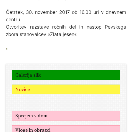
Četrtek, 30. november 2017 ob 16.00 uri v dnevnem
centru
Otvoritev razstave ročnih del in nastop Pevskega
zbora stanovalcev »Zlata jesen«
Galerija slik
Novice
Sprejem v dom
Vloge in obrazci