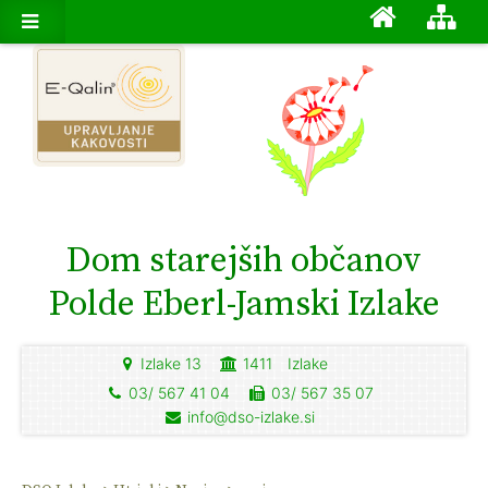
Dom starejših občanov
Polde Eberl-Jamski Izlake
Izlake 13
1411
Izlake
03/ 567 41 04
03/ 567 35 07
info@dso-izlake.si