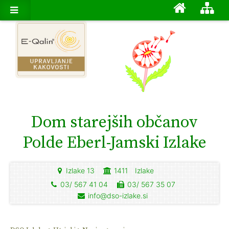
Dom starejših občanov
Polde Eberl-Jamski Izlake
Izlake 13
1411
Izlake
03/ 567 41 04
03/ 567 35 07
info@dso-izlake.si