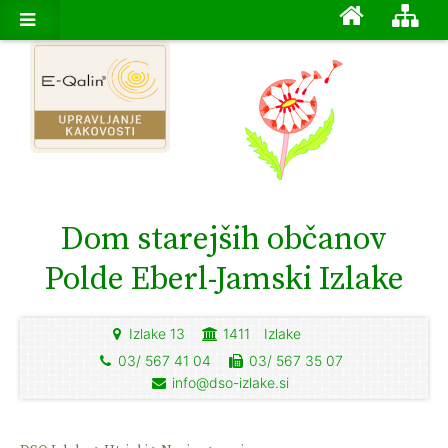
Dom starejših občanov
Polde Eberl-Jamski Izlake
Izlake 13
1411
Izlake
03/ 567 41 04
03/ 567 35 07
info@dso-izlake.si