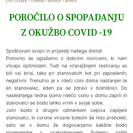
DSO Izlake
>
Utrinki
>
Novice
>
novica
POROČILO O SPOPADANJU
Z OKUŽBO COVID -19
Spoštovani svojci in prijatelji našega doma!
Ponovno se oglašamo z dobrimi novicami, ki nam
vlivajo optimizem. Tudi na včerajšnjem testiranju so
bili vsi brisi, tako pri stanovalcih kot pri zaposlenih,
negativni. Trenutno je v rdeči coni doma nastanjen le
en stanovalec, eden pa se zdravi v bolnišnici. Do
naslednjega tedna bomo rdečo cono v domu zaprli in
stanovalci se bodo lahko vrnili v svoje sobe.
Jutri bodo z drugim odmerkom cepiva cepljeni
stanovalci, ki corona virusne bolezni še niso preboleli,
zato se v domu že dogovarjamo kakšne bodo
spremembe v vsakodnevnem življenju naših