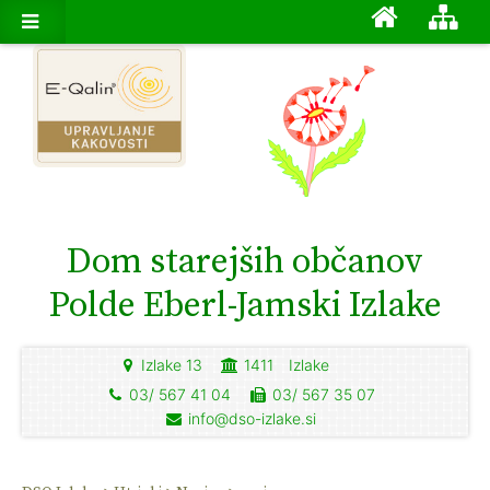
Dom starejših občanov
Polde Eberl-Jamski Izlake
Izlake 13
1411
Izlake
03/ 567 41 04
03/ 567 35 07
info@dso-izlake.si