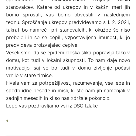
stanovalcev. Katere od ukrepov in v kakšni meri jih
bomo sprostili, vas bomo obvestili v naslednjem
tednu. Sproščanje ukrepov predvidevamo s 1. 2. 2021,
takrat bo namreč pri stanovalcih, ki okužbe še niso
preboleli in so se cepili, vzpostavljena imunost, ki jo
predvideva proizvajalec cepiva.
Veseli smo, da se epidemiološka slika popravlja tako v
domu, kot tudi v lokalni skupnosti. To nam daje novo
motivacijo, saj se bo tudi v domu življenje počasi
vrnilo v stare tirnice.
Hvala vam za potrpežljivost, razumevanje, vse lepe in
spodbudne besede in misli, ki ste nam jih namenjali v
zadnjih mesecih in ki so nas »držale pokonci«.
Lepo vas pozdravljamo vsi iz DSO Izlake