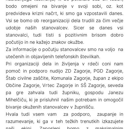
bodo omejeni na bivanje v svoji sobi, oz. kot
predvideva krizni načrt, ki smo ga vzpostavili danes.
Vsi se bomo ob reorganizaciji dela trudili za čim večje
udobje naših stanovalcev. Sicer se danes vsi
stanovalci, tudi tisti s pozitivnim brisom dobro
počutijo in ne kažejo znakov okužbe.
Za informacije o počutju stanovalcev smo na voljo na
utečenih in objavljenih telefonskih številkah.
Pri organizaciji dela in življenja v rdeči coni nam
pomoč in podporo nudijo ZD Zagorje, PGD Zagorje,
Štab civilne zaščite, Komunala Zagorje, župan z ekipo
Občine Zagorje, Vrtec Zagorje in SŠ Zagorje, seveda
pa gre zahvala tudi župniku, gospodu Janezu
Mihelčiču, ki je prisluhnil našim potrebam in omogočil
bivanje okuženih stanovalcev v župnišču.
Hvala tudi vsem vam za podporo, zaupanje in
razumevanje, ki ga v teh težkih trenutkih izkazujete
naši ekipi. Zaposleni bomo z maksimalnim