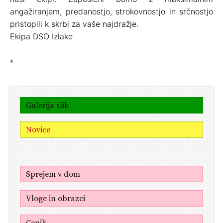
angažiranjem, predanostjo, strokovnostjo in srčnostjo
pristopili k skrbi za vaše najdražje.
Ekipa DSO Izlake
Galerija slik
Novice
Sprejem v dom
Vloge in obrazci
Cenik