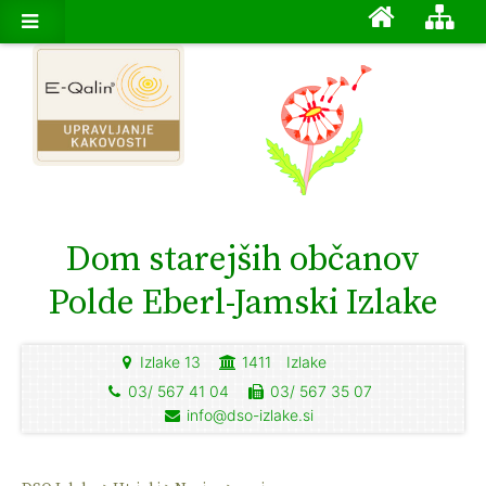
Dom starejših občanov
Polde Eberl-Jamski Izlake
Izlake 13
1411
Izlake
03/ 567 41 04
03/ 567 35 07
info@dso-izlake.si