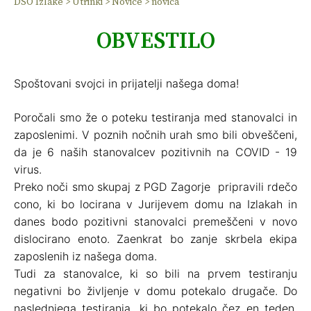
DSO Izlake
>
Utrinki
>
Novice
>
novica
OBVESTILO
Spoštovani svojci in prijatelji našega doma!
Poročali smo že o poteku testiranja med stanovalci in
zaposlenimi. V poznih nočnih urah smo bili obveščeni,
da je 6 naših stanovalcev pozitivnih na COVID - 19
virus.
Preko noči smo skupaj z PGD Zagorje pripravili rdečo
cono, ki bo locirana v Jurijevem domu na Izlakah in
danes bodo pozitivni stanovalci premeščeni v novo
dislocirano enoto. Zaenkrat bo zanje skrbela ekipa
zaposlenih iz našega doma.
Tudi za stanovalce, ki so bili na prvem testiranju
negativni bo življenje v domu potekalo drugače. Do
naslednjega testiranja, ki bo potekalo čez en teden,