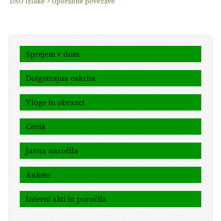
DSO Izlake
>
Uporabne povezave
Sprejem v dom
Dolgotrajna oskrba
Vloge in obrazci
Cenik
Javna naročila
Ankete
Interni akti in poročila