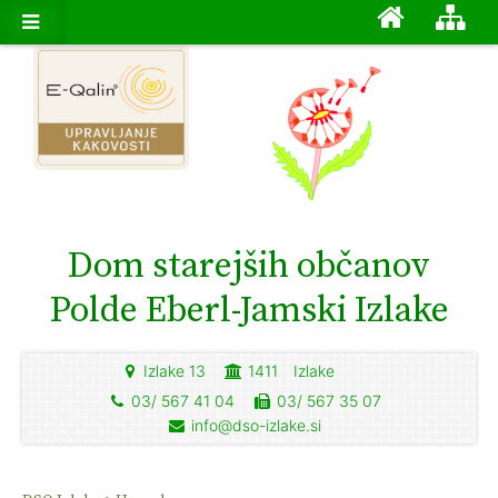
Dom starejših občanov
Polde Eberl-Jamski Izlake
Izlake 13
1411
Izlake
03/ 567 41 04
03/ 567 35 07
info@dso-izlake.si